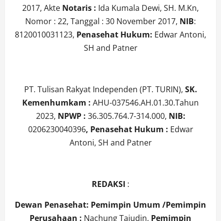
2017, Akte
Notaris :
Ida Kumala Dewi, SH. M.Kn,
Nomor : 22, Tanggal : 30 November 2017,
NIB
:
8120010031123,
Penasehat Hukum:
Edwar Antoni,
SH and Patner
PT. Tulisan Rakyat Independen (PT. TURIN),
SK.
Kemenhumkam :
AHU-037546.AH.01.30.Tahun
2023,
NPWP :
36.305.764.7-314.000,
NIB:
0206230040396
, Penasehat Hukum :
Edwar
Antoni, SH and Patner
REDAKSI
:
Dewan Penasehat:
Pemimpin Umum /
Pemimpin
Perusahaan :
Nachung Tajudin,
Pemimpin