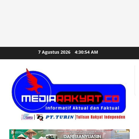
Skip
7 Agustus 2026
4:30:54 AM
to
content