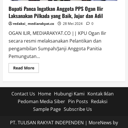
Bupati Panca Ingatkan Anggota PPS Ogan Ilir
Laksanakan Pilkada yang Baik, Jujur dan Adil
redaksi_ mediarakyat.co
28 Mei 2024
0
OGAN ILIR, MEDIARAKYAT.CO || KPU Ogan Ilir
secara resmi melaksanakan Pelantikan dan
pengambilan Sumpah/Janji Anggota Panitia
Pemungutan...
Read
Read More
more
about
Bupati
Panca
Ingatkan
Anggota
Contact Us
Home
Hubungi Kami
Kontak Iklan
PPS
Ogan
Pedoman Media Siber
Pin Posts
Redaksi
Ilir
Laksanakan
Sample Page
Subscribe Us
Pilkada
yang
Baik,
PT. TULISAN RAKYAT INDEPENDEN
|
MoreNews
by
Jujur
dan