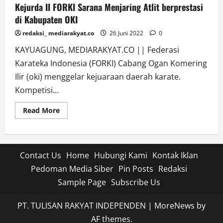
Kejurda II FORKI Sarana Menjaring Atlit berprestasi
di Kabupaten OKI
redaksi_ mediarakyat.co
26 Juni 2022
0
KAYUAGUNG, MEDIARAKYAT.CO || Federasi
Karateka Indonesia (FORKI) Cabang Ogan Komering
Ilir (oki) menggelar kejuaraan daerah karate.
Kompetisi...
Read
Read More
more
about
Kejurda
II
FORKI
Sarana
Contact Us
Home
Hubungi Kami
Kontak Iklan
Menjaring
Atlit
Pedoman Media Siber
Pin Posts
Redaksi
berprestasi
di
Sample Page
Subscribe Us
Kabupaten
OKI
PT. TULISAN RAKYAT INDEPENDEN
|
MoreNews
by
AF themes.