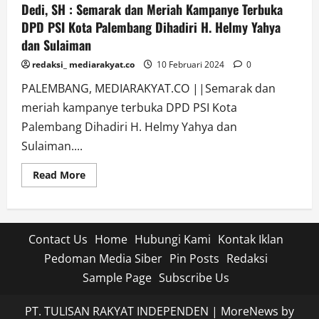
Dedi, SH : Semarak dan Meriah Kampanye Terbuka
DPD PSI Kota Palembang Dihadiri H. Helmy Yahya
dan Sulaiman
redaksi_ mediarakyat.co
10 Februari 2024
0
PALEMBANG, MEDIARAKYAT.CO ||Semarak dan
meriah kampanye terbuka DPD PSI Kota
Palembang Dihadiri H. Helmy Yahya dan
Sulaiman....
Read
Read More
more
about
Dedi,
SH
:
Semarak
Contact Us
Home
Hubungi Kami
Kontak Iklan
dan
Meriah
Pedoman Media Siber
Pin Posts
Redaksi
Kampanye
Terbuka
Sample Page
Subscribe Us
DPD
PSI
Kota
PT. TULISAN RAKYAT INDEPENDEN
|
MoreNews
by
Palembang