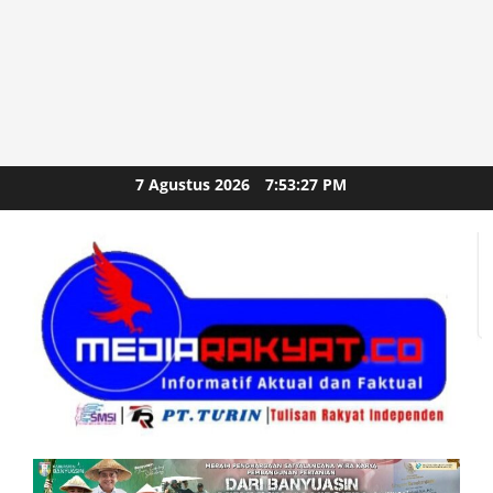
Skip
7 Agustus 2026
7:53:28 PM
to
content