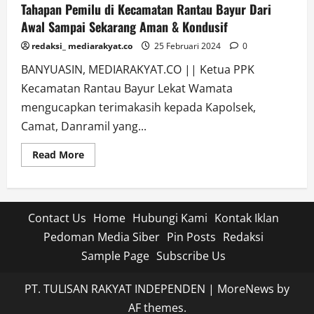
Tahapan Pemilu di Kecamatan Rantau Bayur Dari
Awal Sampai Sekarang Aman & Kondusif
redaksi_ mediarakyat.co
25 Februari 2024
0
BANYUASIN, MEDIARAKYAT.CO || Ketua PPK
Kecamatan Rantau Bayur Lekat Wamata
mengucapkan terimakasih kepada Kapolsek,
Camat, Danramil yang...
Read
Read More
more
about
Tahapan
Pemilu
di
Kecamatan
Contact Us
Home
Hubungi Kami
Kontak Iklan
Rantau
Bayur
Pedoman Media Siber
Pin Posts
Redaksi
Dari
Awal
Sample Page
Subscribe Us
Sampai
Sekarang
Aman
PT. TULISAN RAKYAT INDEPENDEN
|
MoreNews
by
&
Kondusif
AF themes.