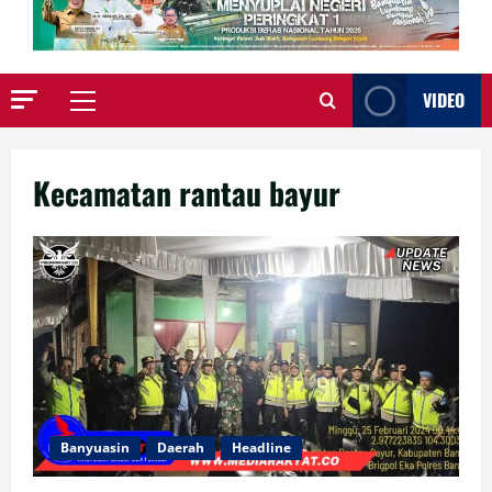
VIDEO
Primary
Menu
Kecamatan rantau bayur
Banyuasin
Daerah
Headline