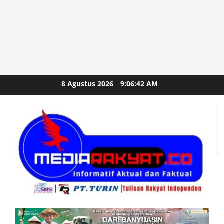
Skip
8 Agustus 2026
9:06:43 AM
to
content