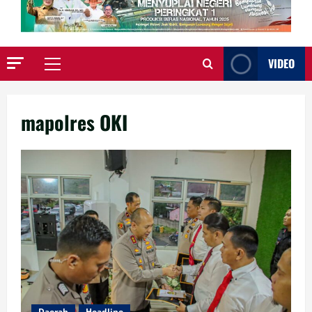
VIDEO
Primary
Menu
mapolres OKI
Daerah
Headline