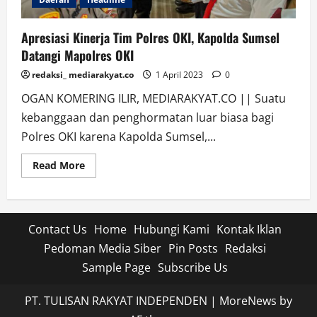
Apresiasi Kinerja Tim Polres OKI, Kapolda Sumsel
Datangi Mapolres OKI
redaksi_ mediarakyat.co
1 April 2023
0
OGAN KOMERING ILIR, MEDIARAKYAT.CO || Suatu
kebanggaan dan penghormatan luar biasa bagi
Polres OKI karena Kapolda Sumsel,...
Read
Read More
more
about
Apresiasi
Kinerja
Tim
Polres
Contact Us
Home
Hubungi Kami
Kontak Iklan
OKI,
Kapolda
Pedoman Media Siber
Pin Posts
Redaksi
Sumsel
Datangi
Sample Page
Subscribe Us
Mapolres
OKI
PT. TULISAN RAKYAT INDEPENDEN
|
MoreNews
by