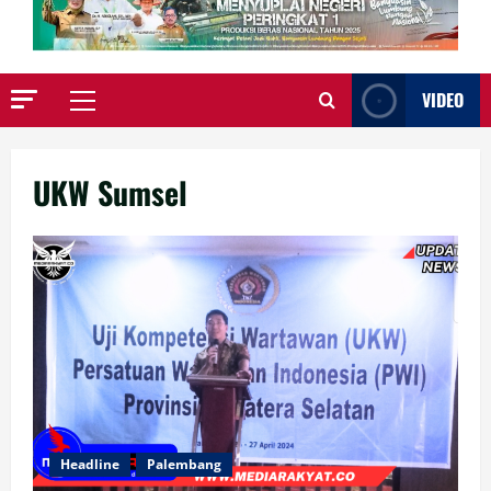
VIDEO
Primary
Menu
UKW Sumsel
Headline
Palembang