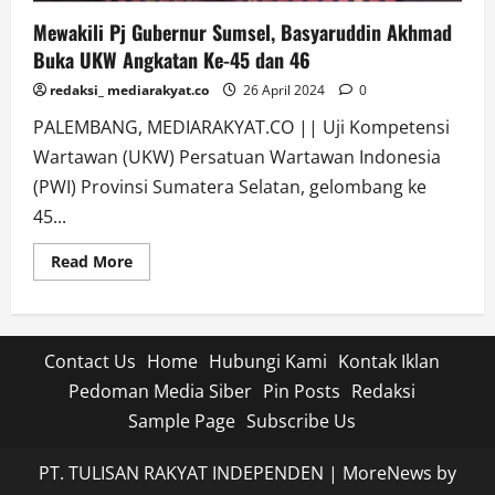
Mewakili Pj Gubernur Sumsel, Basyaruddin Akhmad
Buka UKW Angkatan Ke-45 dan 46
redaksi_ mediarakyat.co
26 April 2024
0
PALEMBANG, MEDIARAKYAT.CO || Uji Kompetensi
Wartawan (UKW) Persatuan Wartawan Indonesia
(PWI) Provinsi Sumatera Selatan, gelombang ke
45...
Read
Read More
more
about
Mewakili
Pj
Gubernur
Sumsel,
Contact Us
Home
Hubungi Kami
Kontak Iklan
Basyaruddin
Akhmad
Pedoman Media Siber
Pin Posts
Redaksi
Buka
UKW
Sample Page
Subscribe Us
Angkatan
Ke-
45
PT. TULISAN RAKYAT INDEPENDEN
|
MoreNews
by
dan
46