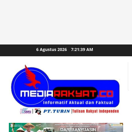
Skip
6 Agustus 2026
7:21:41 AM
to
content