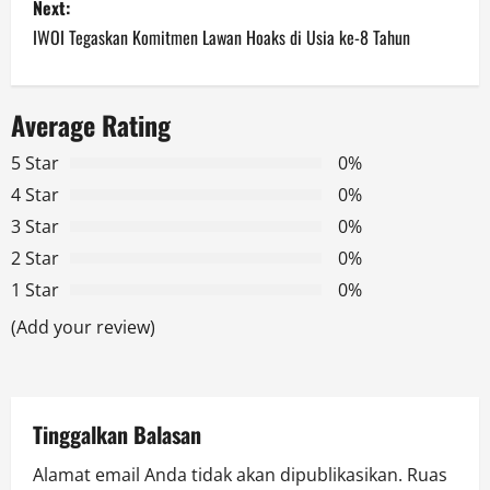
Next:
t
IWOI Tegaskan Komitmen Lawan Hoaks di Usia ke-8 Tahun
n
a
Average Rating
v
5 Star
0%
4 Star
0%
i
3 Star
0%
g
2 Star
0%
1 Star
0%
a
(Add your review)
t
i
Tinggalkan Balasan
o
Alamat email Anda tidak akan dipublikasikan.
Ruas