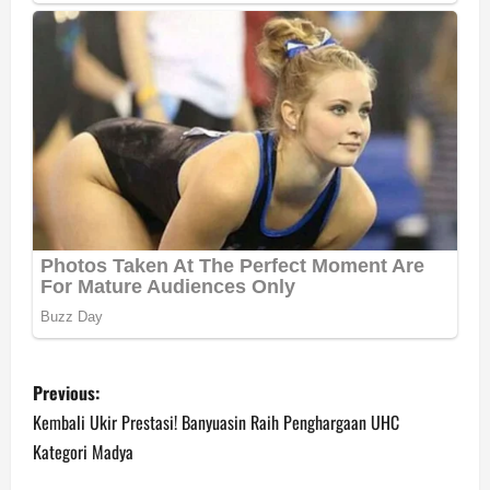
P
Previous:
o
Kembali Ukir Prestasi! Banyuasin Raih Penghargaan UHC
Kategori Madya
s