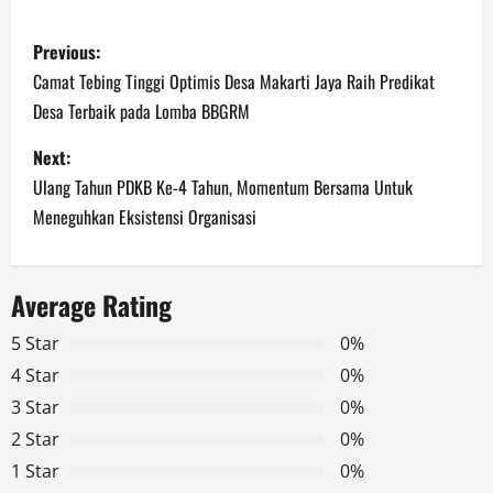
P
Previous:
o
Camat Tebing Tinggi Optimis Desa Makarti Jaya Raih Predikat
Desa Terbaik pada Lomba BBGRM
s
Next:
t
Ulang Tahun PDKB Ke-4 Tahun, Momentum Bersama Untuk
n
Meneguhkan Eksistensi Organisasi
a
Average Rating
v
5 Star
0%
i
4 Star
0%
g
3 Star
0%
2 Star
0%
a
1 Star
0%