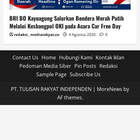
Daerah
Headline
Ogan Komering Ilir
BRI BO Kayuagung Salurkan Bendera Merah Putih
Melalui Kesbangpol OKI pada Acara Car Free Day
redaksi_ mediarakyat.co
4 Agustus 2026
0
Contact Us
Home
Hubungi Kami
Kontak Iklan
Pedoman Media Siber
Pin Posts
Redaksi
Sample Page
Subscribe Us
PT. TULISAN RAKYAT INDEPENDEN
|
MoreNews
by
AF themes.