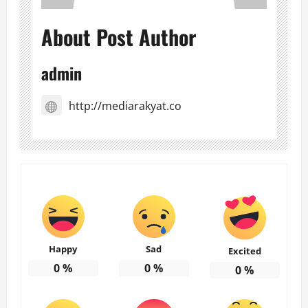
About Post Author
admin
http://mediarakyat.co
Happy
Sad
Excited
0
%
0
%
0
%