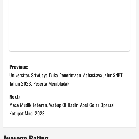
P
Previous:
o
Universitas Sriwijaya Buka Penerimaan Mahasiswa jalur SNBT
Tahun 2023, Peserta Membludak
s
Next:
t
Masa Mudik Lebaran, Wabup OI Hadiri Apel Gelar Operasi
n
Ketupat Musi 2023
a
Average Rating