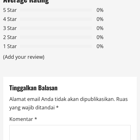
v
5 Star
0%
i
4 Star
0%
g
3 Star
0%
2 Star
0%
a
1 Star
0%
t
(Add your review)
i
o
Tinggalkan Balasan
n
Alamat email Anda tidak akan dipublikasikan.
Ruas
yang wajib ditandai
*
Komentar
*