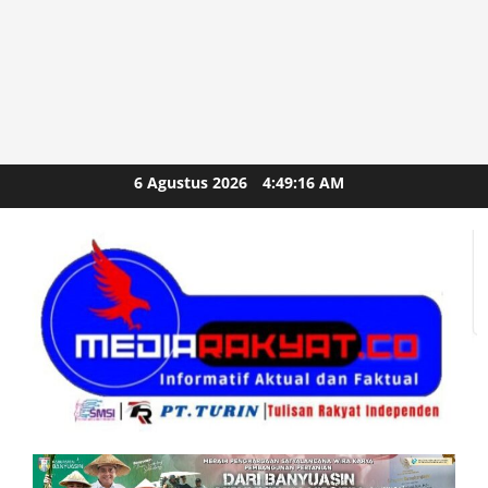
Skip
6 Agustus 2026
4:49:17 AM
to
content