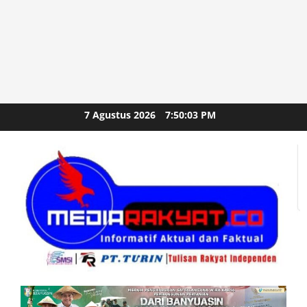
Skip
7 Agustus 2026
7:50:05 PM
to
content