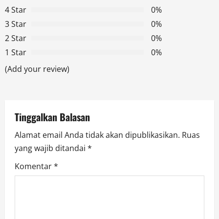
i
4 Star
0%
g
3 Star
0%
2 Star
0%
a
1 Star
0%
t
(Add your review)
i
o
Tinggalkan Balasan
n
Alamat email Anda tidak akan dipublikasikan.
Ruas
yang wajib ditandai
*
Komentar
*