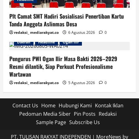
Plt Camat SMT Hadiri Sosialisasi Penertiban Kartu
Tanda Anggota Aslinmas Desa
redaksi_ mediarakyat.co
6 Agustus 2026
0
Daerah
Headline
Ogan Ilir
Pengurus PWI Ogan Ilir Masa Bakti 2026–2029
Resmi dilantik, Siap Perkuat Profesionalisme
Wartawan
redaksi_ mediarakyat.co
5 Agustus 2026
0
Contact Us
Home
Hubungi Kami
Kontak Iklan
Pedoman Media Siber
Pin Posts
Redaksi
Sample Page
Subscribe Us
PT. TULISAN RAKYAT INDEPENDEN
|
MoreNews
by