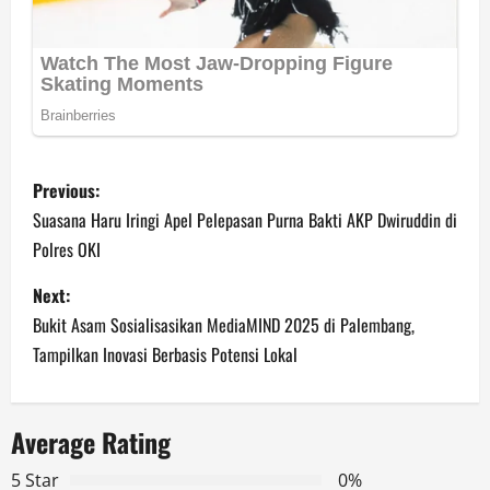
P
Previous:
o
Suasana Haru Iringi Apel Pelepasan Purna Bakti AKP Dwiruddin di
Polres OKI
s
Next:
t
Bukit Asam Sosialisasikan MediaMIND 2025 di Palembang,
n
Tampilkan Inovasi Berbasis Potensi Lokal
a
Average Rating
v
5 Star
0%