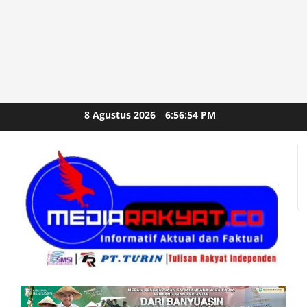
Skip
8 Agustus 2026
6:56:55 PM
to
content