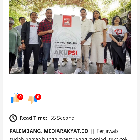
0
0
Read Time:
55 Second
PALEMBANG, MEDIARAKYAT.CO ||
Terjawab
sudah bahwa bunga mawar yang menjadi teka-teki