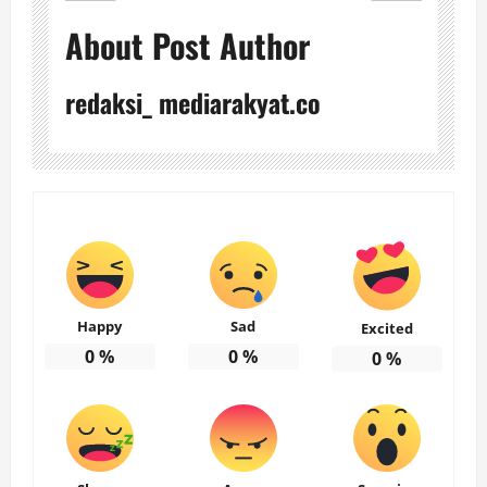
About Post Author
redaksi_ mediarakyat.co
Happy
Sad
Excited
0
%
0
%
0
%