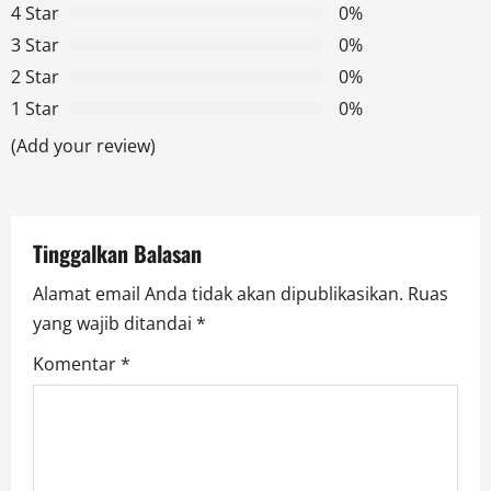
4 Star
0%
i
3 Star
0%
g
2 Star
0%
1 Star
0%
a
(Add your review)
t
i
Tinggalkan Balasan
o
Alamat email Anda tidak akan dipublikasikan.
Ruas
n
yang wajib ditandai
*
Komentar
*