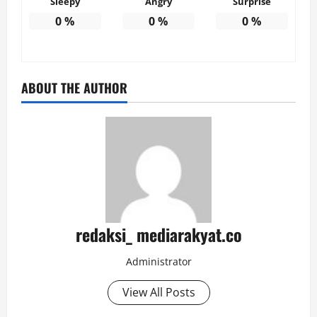
Sleepy
Angry
Surprise
0
%
0
%
0
%
ABOUT THE AUTHOR
redaksi_ mediarakyat.co
Administrator
View All Posts