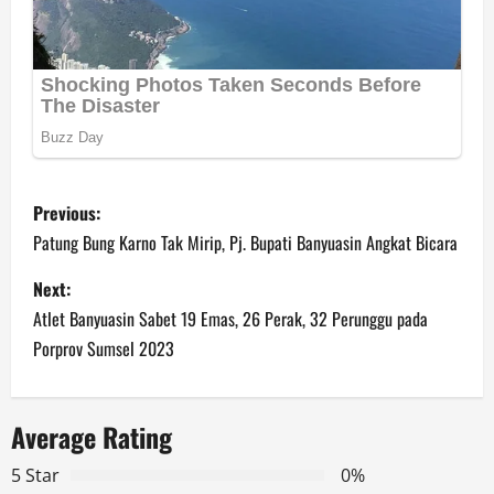
P
Previous:
o
Patung Bung Karno Tak Mirip, Pj. Bupati Banyuasin Angkat Bicara
s
Next:
Atlet Banyuasin Sabet 19 Emas, 26 Perak, 32 Perunggu pada
t
Porprov Sumsel 2023
n
a
Average Rating
v
5 Star
0%