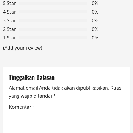
a
5 Star
0%
v
4 Star
0%
3 Star
0%
i
2 Star
0%
g
1 Star
0%
a
(Add your review)
t
i
Tinggalkan Balasan
o
Alamat email Anda tidak akan dipublikasikan.
Ruas
yang wajib ditandai
*
n
Komentar
*