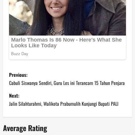
P
Previous:
o
Cabuli Siswanya Sendiri, Guru Les ini Terancam 15 Tahun Penjara
s
Next:
Jalin Silahturahmi, Walikota Prabumulih Kunjungi Bupati PALI
t
n
Average Rating