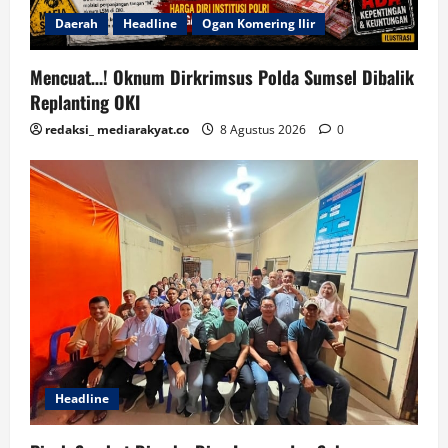
Daerah
Headline
Ogan Komering Ilir
Mencuat…! Oknum Dirkrimsus Polda Sumsel Dibalik
Replanting OKI
redaksi_ mediarakyat.co
8 Agustus 2026
0
Headline