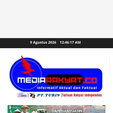
Skip
9 Agustus 2026
12:46:19 AM
to
content