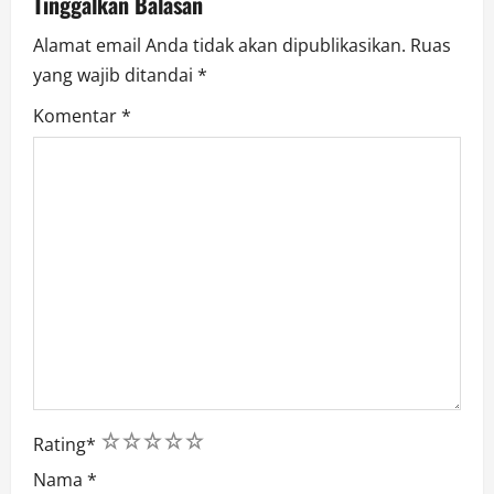
Tinggalkan Balasan
n
Alamat email Anda tidak akan dipublikasikan.
Ruas
yang wajib ditandai
*
Komentar
*
1
2
3
4
5
Rating
*
Nama
*