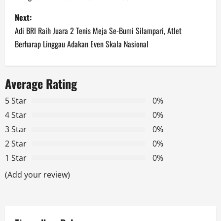
s
Next:
t
Adi BRI Raih Juara 2 Tenis Meja Se-Bumi Silampari, Atlet
n
Berharap Linggau Adakan Even Skala Nasional
a
Average Rating
v
5 Star
0%
i
4 Star
0%
g
3 Star
0%
2 Star
0%
a
1 Star
0%
t
(Add your review)
i
o