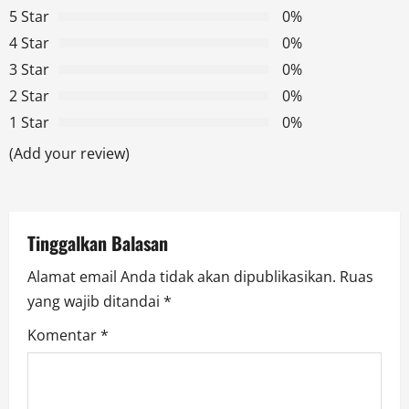
5 Star
0%
i
4 Star
0%
g
3 Star
0%
2 Star
0%
a
1 Star
0%
t
(Add your review)
i
o
Tinggalkan Balasan
n
Alamat email Anda tidak akan dipublikasikan.
Ruas
yang wajib ditandai
*
Komentar
*