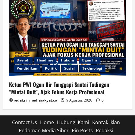
Daerah
Headline
Hukum
Ogan Ilir
Pendidikan
Politik
Sosial
Tekhnologi
Ketua PWI Ogan Ilir Tanggapi Santai Tudingan
“Mintai Duit”, Ajak Fokus Kerja Profesional
redaksi_ mediarakyat.co
9 Agustus 2026
0
Contact Us
Home
Hubungi Kami
Kontak Iklan
Pedoman Media Siber
Pin Posts
Redaksi