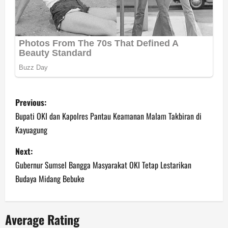
P
Previous:
o
Bupati OKI dan Kapolres Pantau Keamanan Malam Takbiran di
Kayuagung
s
Next:
t
Gubernur Sumsel Bangga Masyarakat OKI Tetap Lestarikan
n
Budaya Midang Bebuke
a
Average Rating
v