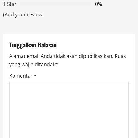
a
1 Star
0%
t
(Add your review)
i
o
Tinggalkan Balasan
n
Alamat email Anda tidak akan dipublikasikan.
Ruas
yang wajib ditandai
*
Komentar
*