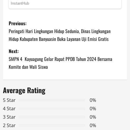
P
Previous:
o
Peringati Hari Lingkungan Hidup Sedunia, Dinas Lingkungan
Hidup Kabupaten Banyuasin Buka Layanan Uji Emisi Gratis
s
Next:
t
SMPN 4 Kayuagung Gelar Rapat PPDB Tahun 2024 Bersama
n
Komite dan Wali Siswa
a
Average Rating
v
5 Star
0%
i
4 Star
0%
g
3 Star
0%
2 Star
0%