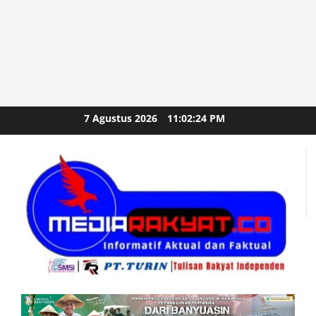
Skip
7 Agustus 2026
11:02:25 PM
to
content