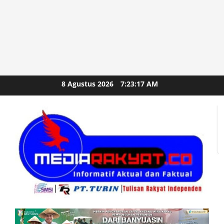
Skip
8 Agustus 2026
7:23:18 AM
to
content