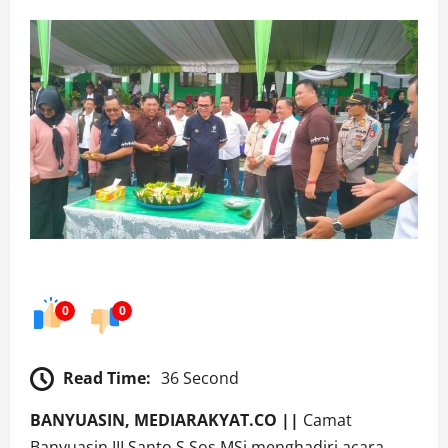
0
0
Read Time:
36 Second
BANYUASIN, MEDIARAKYAT.CO ||
Camat
Banyuasin III Santo,S.Sos,MSi menghadiri acara