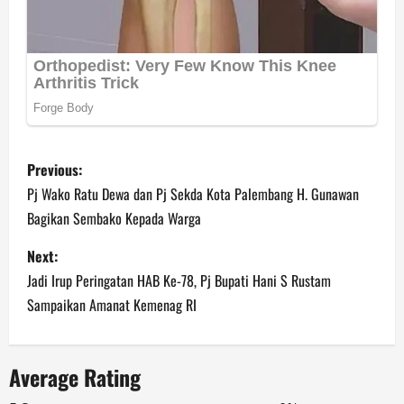
P
Previous:
o
Pj Wako Ratu Dewa dan Pj Sekda Kota Palembang H. Gunawan
Bagikan Sembako Kepada Warga
s
Next:
t
Jadi Irup Peringatan HAB Ke-78, Pj Bupati Hani S Rustam
n
Sampaikan Amanat Kemenag RI
a
Average Rating
v