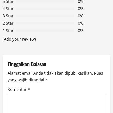
5 Star
0%
i
4 Star
0%
g
3 Star
0%
2 Star
0%
a
1 Star
0%
t
(Add your review)
i
o
Tinggalkan Balasan
n
Alamat email Anda tidak akan dipublikasikan.
Ruas
yang wajib ditandai
*
Komentar
*