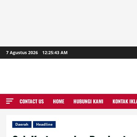
Skip
7 Agustus 2026
12:25:45 AM
to
content
CONTACT US
HOME
HUBUNGI KAMI
KONTAK IKL
Daerah
Headline