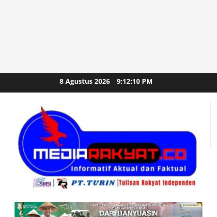
Skip
8 Agustus 2026
9:12:12 PM
to
content