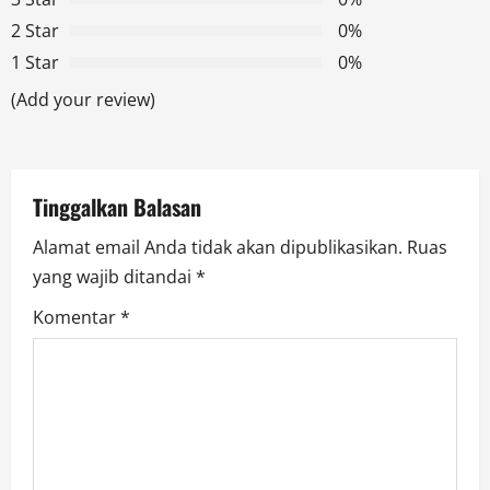
g
2 Star
0%
a
1 Star
0%
t
(Add your review)
i
o
Tinggalkan Balasan
n
Alamat email Anda tidak akan dipublikasikan.
Ruas
yang wajib ditandai
*
Komentar
*