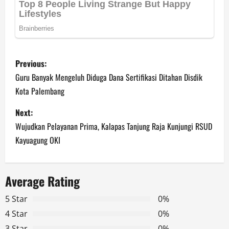
P
Previous:
o
Guru Banyak Mengeluh Diduga Dana Sertifikasi Ditahan Disdik
Kota Palembang
s
Next:
t
Wujudkan Pelayanan Prima, Kalapas Tanjung Raja Kunjungi RSUD
n
Kayuagung OKI
a
Average Rating
v
5 Star
0%
i
4 Star
0%
3 Star
0%