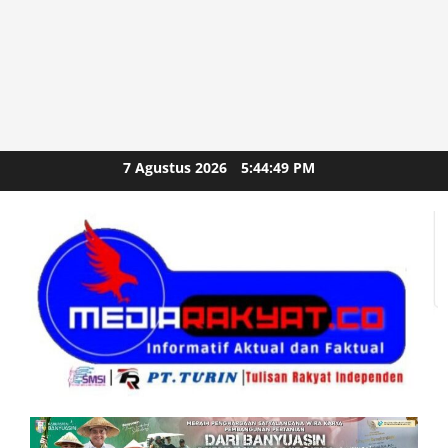
Skip
7 Agustus 2026
5:44:51 PM
to
content