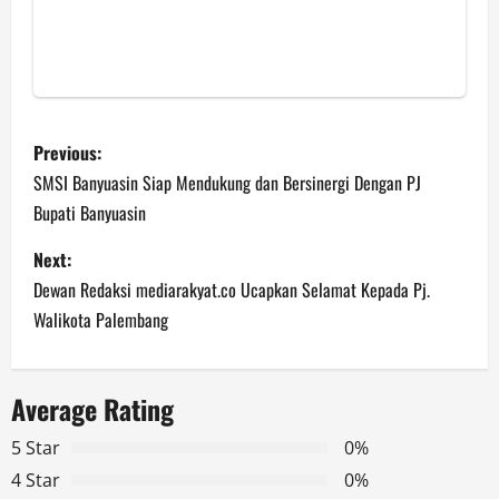
P
Previous:
o
SMSI Banyuasin Siap Mendukung dan Bersinergi Dengan PJ
Bupati Banyuasin
s
Next:
t
Dewan Redaksi mediarakyat.co Ucapkan Selamat Kepada Pj.
n
Walikota Palembang
a
Average Rating
v
5 Star
0%
i
4 Star
0%