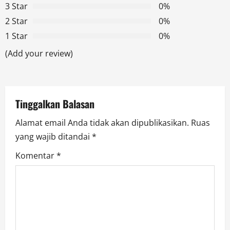
g
3 Star
0%
2 Star
0%
a
1 Star
0%
t
(Add your review)
i
o
Tinggalkan Balasan
n
Alamat email Anda tidak akan dipublikasikan.
Ruas
yang wajib ditandai
*
Komentar
*