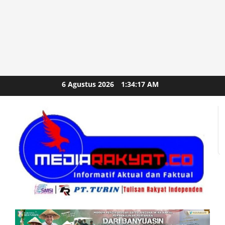
Skip
6 Agustus 2026
1:34:19 AM
to
content