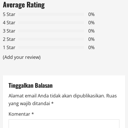
Average Rating
v
5 Star
0%
i
4 Star
0%
g
3 Star
0%
2 Star
0%
a
1 Star
0%
t
(Add your review)
i
o
Tinggalkan Balasan
n
Alamat email Anda tidak akan dipublikasikan.
Ruas
yang wajib ditandai
*
Komentar
*