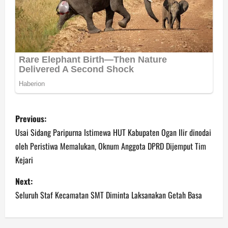
P
Previous:
o
Usai Sidang Paripurna Istimewa HUT Kabupaten Ogan Ilir dinodai
oleh Peristiwa Memalukan, Oknum Anggota DPRD Dijemput Tim
s
Kejari
t
Next:
n
Seluruh Staf Kecamatan SMT Diminta Laksanakan Getah Basa
a