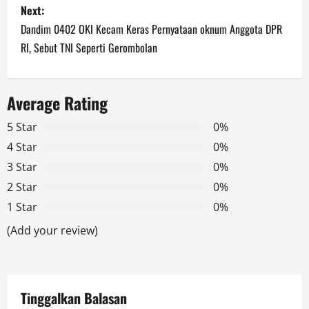
Next:
t
Dandim 0402 OKI Kecam Keras Pernyataan oknum Anggota DPR
n
RI, Sebut TNI Seperti Gerombolan
a
Average Rating
v
5 Star
0%
i
4 Star
0%
g
3 Star
0%
2 Star
0%
a
1 Star
0%
t
(Add your review)
i
o
Tinggalkan Balasan