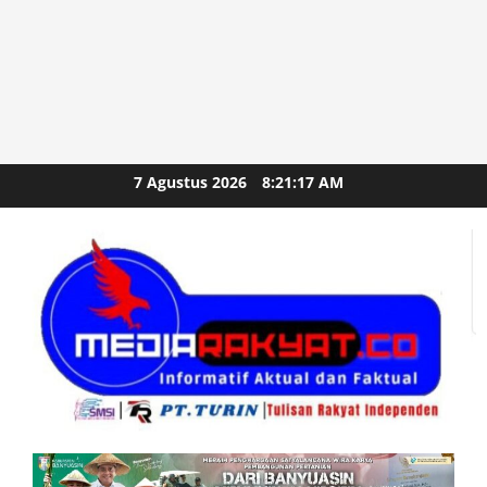
Skip
7 Agustus 2026
8:21:18 AM
to
content