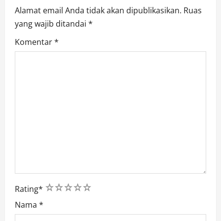
n
Alamat email Anda tidak akan dipublikasikan.
Ruas
yang wajib ditandai
*
Komentar
*
1
2
3
4
5
Rating
*
Nama
*