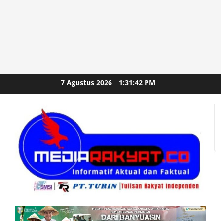
Skip
7 Agustus 2026
1:31:43 PM
to
content