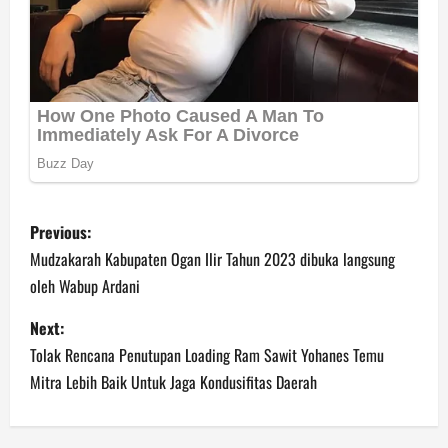
P
Previous:
o
Mudzakarah Kabupaten Ogan Ilir Tahun 2023 dibuka langsung
oleh Wabup Ardani
s
Next:
t
Tolak Rencana Penutupan Loading Ram Sawit Yohanes Temu
n
Mitra Lebih Baik Untuk Jaga Kondusifitas Daerah
a