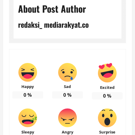
About Post Author
redaksi_ mediarakyat.co
Happy
Sad
Excited
0
%
0
%
0
%
Sleepy
Angry
Surprise