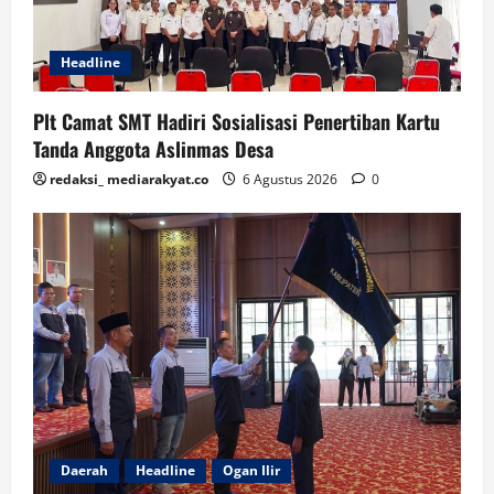
Headline
Plt Camat SMT Hadiri Sosialisasi Penertiban Kartu
Tanda Anggota Aslinmas Desa
redaksi_ mediarakyat.co
6 Agustus 2026
0
Daerah
Headline
Ogan Ilir