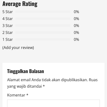
Average Rating
v
5 Star
0%
i
4 Star
0%
g
3 Star
0%
2 Star
0%
a
1 Star
0%
t
(Add your review)
i
o
Tinggalkan Balasan
n
Alamat email Anda tidak akan dipublikasikan.
Ruas
yang wajib ditandai
*
Komentar
*