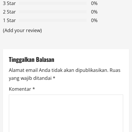
g
3 Star
0%
2 Star
0%
a
1 Star
0%
t
(Add your review)
i
o
Tinggalkan Balasan
n
Alamat email Anda tidak akan dipublikasikan.
Ruas
yang wajib ditandai
*
Komentar
*