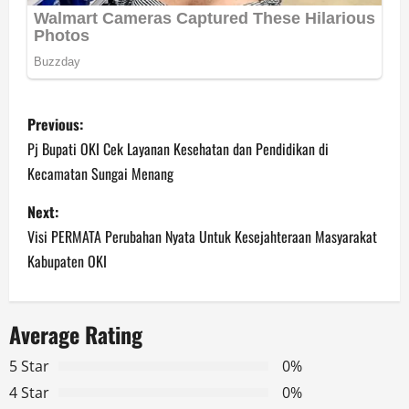
P
Previous:
o
Pj Bupati OKI Cek Layanan Kesehatan dan Pendidikan di
Kecamatan Sungai Menang
s
Next:
t
Visi PERMATA Perubahan Nyata Untuk Kesejahteraan Masyarakat
n
Kabupaten OKI
a
Average Rating
v
5 Star
0%
i
4 Star
0%