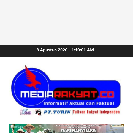
Skip
8 Agustus 2026
1:10:03 AM
to
content