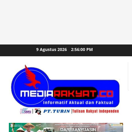
Skip
9 Agustus 2026
2:56:02 PM
to
content