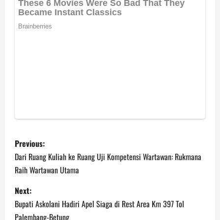
P
Previous:
o
Dari Ruang Kuliah ke Ruang Uji Kompetensi Wartawan: Rukmana
Raih Wartawan Utama
s
Next:
t
Bupati Askolani Hadiri Apel Siaga di Rest Area Km 397 Tol
Palembang-Betung