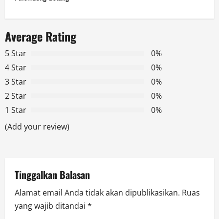
n
a
Average Rating
v
5 Star
0%
i
4 Star
0%
g
3 Star
0%
2 Star
0%
a
1 Star
0%
t
(Add your review)
i
o
Tinggalkan Balasan
n
Alamat email Anda tidak akan dipublikasikan.
Ruas
yang wajib ditandai
*