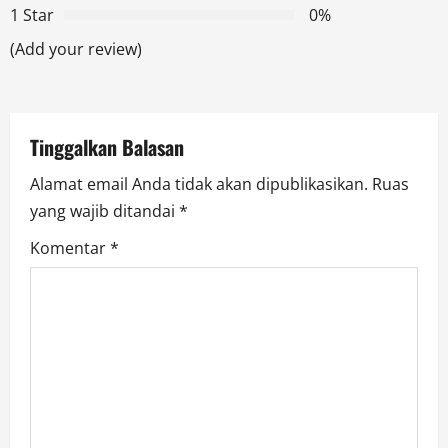
a
1 Star
0%
t
(Add your review)
i
o
Tinggalkan Balasan
n
Alamat email Anda tidak akan dipublikasikan.
Ruas
yang wajib ditandai
*
Komentar
*