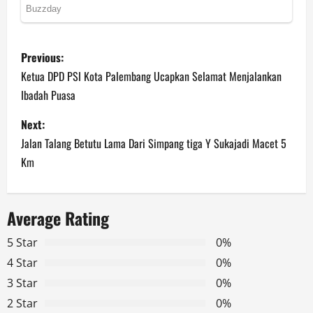
P
Previous:
o
Ketua DPD PSI Kota Palembang Ucapkan Selamat Menjalankan
Ibadah Puasa
s
Next:
t
Jalan Talang Betutu Lama Dari Simpang tiga Y Sukajadi Macet 5
n
Km
a
Average Rating
v
5 Star
0%
i
4 Star
0%
g
3 Star
0%
2 Star
0%