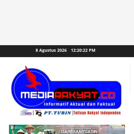
Skip
8 Agustus 2026
12:20:24 PM
to
content