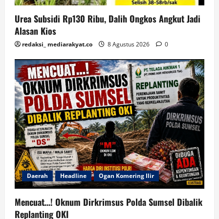
Urea Subsidi Rp130 Ribu, Dalih Ongkos Angkut Jadi
Alasan Kios
redaksi_ mediarakyat.co
8 Agustus 2026
0
Daerah
Headline
Ogan Komering Ilir
Mencuat…! Oknum Dirkrimsus Polda Sumsel Dibalik
Replanting OKI