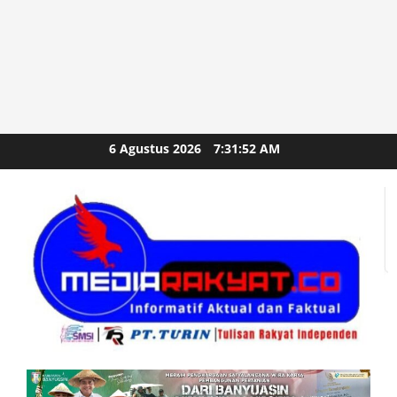
Skip
6 Agustus 2026
7:31:54 AM
to
content