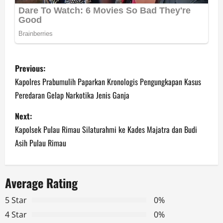
P
Previous:
o
Kapolres Prabumulih Paparkan Kronologis Pengungkapan Kasus
Peredaran Gelap Narkotika Jenis Ganja
s
Next:
t
Kapolsek Pulau Rimau Silaturahmi ke Kades Majatra dan Budi
n
Asih Pulau Rimau
a
Average Rating
v
5 Star
0%
i
4 Star
0%