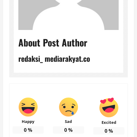
About Post Author
redaksi_ mediarakyat.co
Happy
Sad
Excited
0
%
0
%
0
%