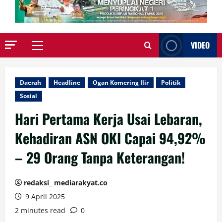
VIDEO
Primary
Menu
Daerah
Headline
Ogan Komering Ilir
Politik
Sosial
Hari Pertama Kerja Usai Lebaran,
Kehadiran ASN OKI Capai 94,92%
– 29 Orang Tanpa Keterangan!
redaksi_ mediarakyat.co
9 April 2025
2 minutes read
0