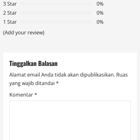
g
3 Star
0%
2 Star
0%
a
1 Star
0%
t
(Add your review)
i
o
Tinggalkan Balasan
n
Alamat email Anda tidak akan dipublikasikan.
Ruas
yang wajib ditandai
*
Komentar
*