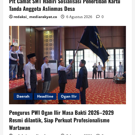
Plt Camat SMT Hadiri Sosialisasi Penertiban Kartu
Tanda Anggota Aslinmas Desa
redaksi_ mediarakyat.co
6 Agustus 2026
0
Daerah
Headline
Ogan Ilir
Pengurus PWI Ogan Ilir Masa Bakti 2026–2029
Resmi dilantik, Siap Perkuat Profesionalisme
Wartawan