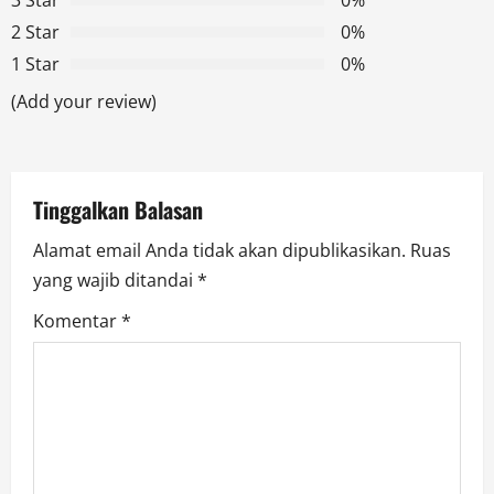
g
3 Star
0%
2 Star
0%
a
1 Star
0%
t
(Add your review)
i
o
Tinggalkan Balasan
n
Alamat email Anda tidak akan dipublikasikan.
Ruas
yang wajib ditandai
*
Komentar
*