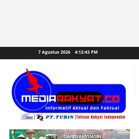
Skip
7 Agustus 2026
4:12:44 PM
to
content