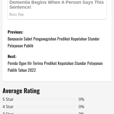
P
Previous:
o
Banyuasin Sabet Penganugrahan Predikat Kepatuhan Standar
Pelayanan Publik
s
Next:
t
Pemda Ogan Ilir Terima Predikat Kepatuhan Standar Pelayanan
n
Publik Tahun 2022
a
Average Rating
v
5 Star
0%
i
4 Star
0%