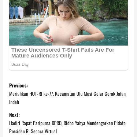
P
Previous:
o
Meriahkan HUT-RI ke-77, Kecamatan Ulu Musi Gelar Gerak Jalan
Indah
s
Next:
t
Hadiri Rapat Paripurna DPRD, Ridho Yahya Mendengarkan Pidato
n
Presiden RI Secara Virtual