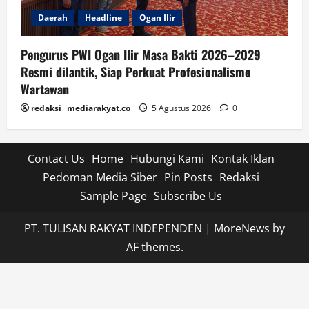
Daerah
Headline
Ogan Ilir
Pengurus PWI Ogan Ilir Masa Bakti 2026–2029
Resmi dilantik, Siap Perkuat Profesionalisme
Wartawan
redaksi_ mediarakyat.co
5 Agustus 2026
0
Contact Us
Home
Hubungi Kami
Kontak Iklan
Pedoman Media Siber
Pin Posts
Redaksi
Sample Page
Subscribe Us
PT. TULISAN RAKYAT INDEPENDEN
|
MoreNews
by
AF themes.