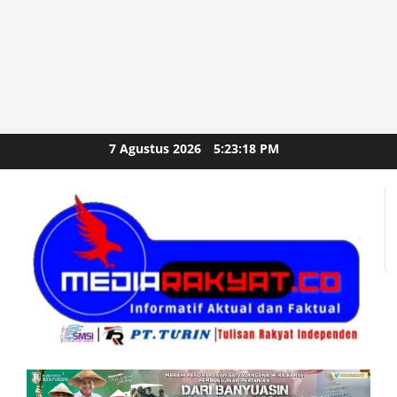
Skip
7 Agustus 2026
5:23:19 PM
to
content