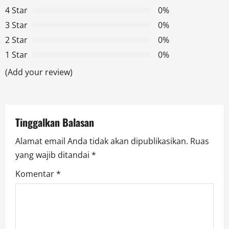
4 Star
0%
i
3 Star
0%
g
2 Star
0%
1 Star
0%
a
(Add your review)
t
i
Tinggalkan Balasan
o
Alamat email Anda tidak akan dipublikasikan.
Ruas
n
yang wajib ditandai
*
Komentar
*