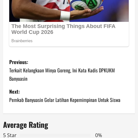
P
Previous:
o
Terkait Kelangkaan Minya Goreng, Ini Kata Kadis DPKUKM
Banyuasin
s
Next:
t
Pemkab Banyuasin Gelar Latihan Kepemimpinan Untuk Siswa
n
a
Average Rating
v
5 Star
0%