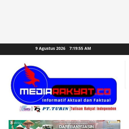
Skip
9 Agustus 2026
7:19:57 AM
to
content