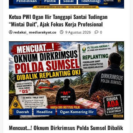
Pendidikan
Politik
Sosial
Tekhnologi
Ketua PWI Ogan Ilir Tanggapi Santai Tudingan
“Mintai Duit”, Ajak Fokus Kerja Profesional
redaksi_ mediarakyat.co
9 Agustus 2026
0
Daerah
Headline
Ogan Komering Ilir
Mencuat…! Oknum Dirkrimsus Polda Sumsel Dibalik