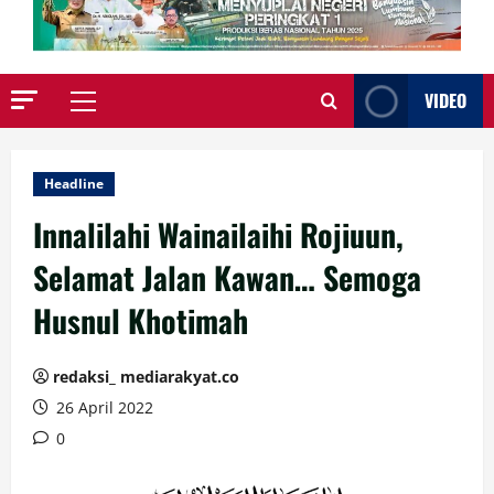
VIDEO
Primary
Menu
Headline
Innalilahi Wainailaihi Rojiuun,
Selamat Jalan Kawan… Semoga
Husnul Khotimah
redaksi_ mediarakyat.co
26 April 2022
0