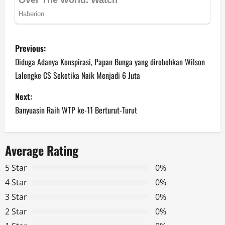
P
Previous:
o
Diduga Adanya Konspirasi, Papan Bunga yang dirobohkan Wilson
Lalengke CS Seketika Naik Menjadi 6 Juta
s
Next:
t
Banyuasin Raih WTP ke-11 Berturut-Turut
n
a
Average Rating
v
5 Star
0%
4 Star
0%
i
3 Star
0%
g
2 Star
0%