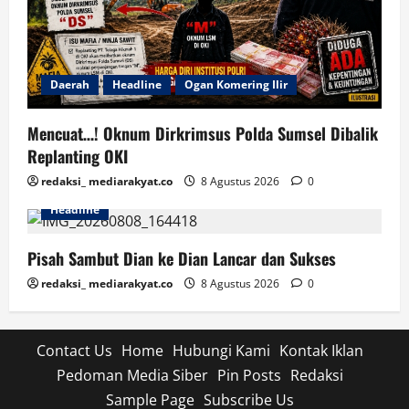
Daerah
Headline
Ogan Komering Ilir
Mencuat…! Oknum Dirkrimsus Polda Sumsel Dibalik
Replanting OKI
redaksi_ mediarakyat.co
8 Agustus 2026
0
Headline
Pisah Sambut Dian ke Dian Lancar dan Sukses
redaksi_ mediarakyat.co
8 Agustus 2026
0
Contact Us
Home
Hubungi Kami
Kontak Iklan
Pedoman Media Siber
Pin Posts
Redaksi
Sample Page
Subscribe Us