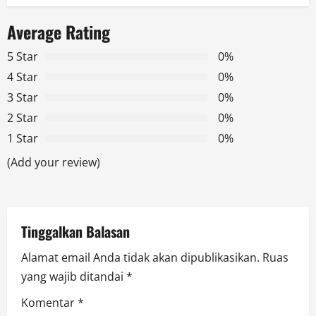
n
a
Average Rating
v
5 Star
0%
4 Star
0%
i
3 Star
0%
g
2 Star
0%
1 Star
0%
a
(Add your review)
t
i
Tinggalkan Balasan
o
Alamat email Anda tidak akan dipublikasikan.
Ruas
n
yang wajib ditandai
*
Komentar
*