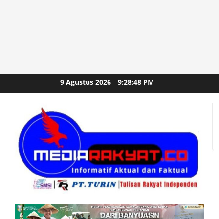
Skip
9 Agustus 2026
9:28:49 PM
to
content