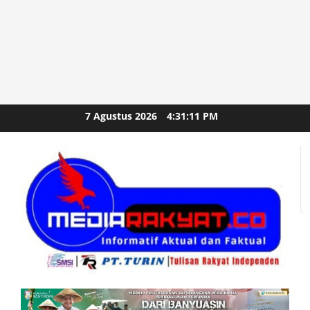
Skip
7 Agustus 2026
4:31:13 PM
to
content