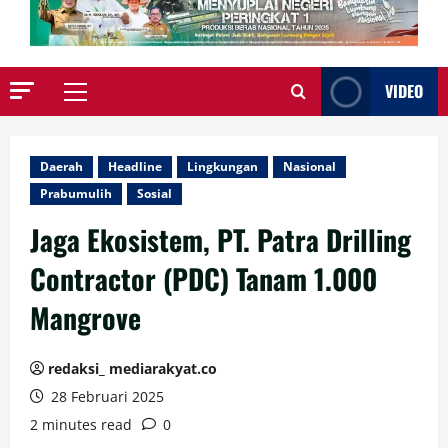
VIDEO
Primary
Menu
Daerah
Headline
Lingkungan
Nasional
Prabumulih
Sosial
Jaga Ekosistem, PT. Patra Drilling
Contractor (PDC) Tanam 1.000
Mangrove
redaksi_ mediarakyat.co
28 Februari 2025
2 minutes read
0