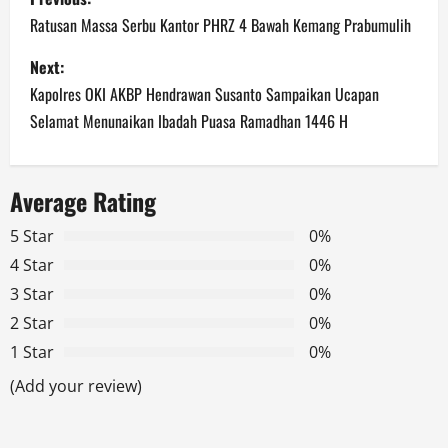
o
Ratusan Massa Serbu Kantor PHRZ 4 Bawah Kemang Prabumulih
s
Next:
Kapolres OKI AKBP Hendrawan Susanto Sampaikan Ucapan
t
Selamat Menunaikan Ibadah Puasa Ramadhan 1446 H
n
a
Average Rating
v
5 Star
0%
4 Star
0%
i
3 Star
0%
g
2 Star
0%
1 Star
0%
a
(Add your review)
t