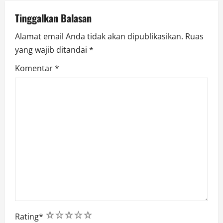
i
Tinggalkan Balasan
o
Alamat email Anda tidak akan dipublikasikan.
Ruas
n
yang wajib ditandai
*
Komentar
*
1
2
3
4
5
Rating
*