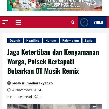
VIDEO
Primary
Menu
Daerah
Headline
Hukum
Palembang
Sosial
Jaga Ketertiban dan Kenyamanan
Warga, Polsek Kertapati
Bubarkan OT Musik Remix
redaksi_ mediarakyat.co
4 November 2024
2 minutes read
0