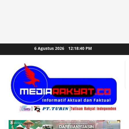
Skip
6 Agustus 2026
12:18:42 PM
to
content