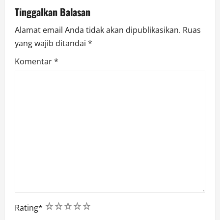
Tinggalkan Balasan
o
Alamat email Anda tidak akan dipublikasikan.
Ruas
n
yang wajib ditandai
*
Komentar
*
1
2
3
4
5
Rating
*