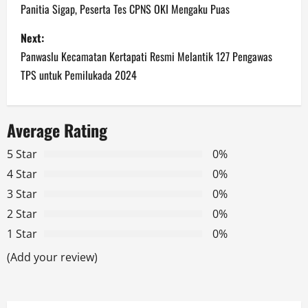
o
Panitia Sigap, Peserta Tes CPNS OKI Mengaku Puas
s
Next:
Panwaslu Kecamatan Kertapati Resmi Melantik 127 Pengawas
t
TPS untuk Pemilukada 2024
n
a
Average Rating
v
5 Star
0%
4 Star
0%
i
3 Star
0%
g
2 Star
0%
1 Star
0%
a
(Add your review)
t
i