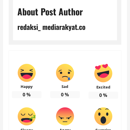
About Post Author
redaksi_ mediarakyat.co
Happy
Sad
Excited
0
%
0
%
0
%