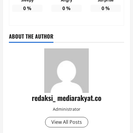
Sleepy
Angry
Surprise
0
%
0
%
0
%
ABOUT THE AUTHOR
redaksi_ mediarakyat.co
Administrator
View All Posts