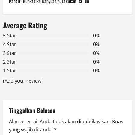
Kapolri Kunker ke Banyuasin, Lakukan Hal Ini
t
n
Average Rating
a
5 Star
0%
v
4 Star
0%
3 Star
0%
i
2 Star
0%
g
1 Star
0%
a
(Add your review)
t
i
Tinggalkan Balasan
o
Alamat email Anda tidak akan dipublikasikan.
Ruas
yang wajib ditandai
*
n