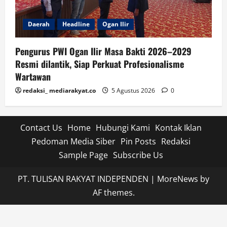
Daerah
Headline
Ogan Ilir
Pengurus PWI Ogan Ilir Masa Bakti 2026–2029
Resmi dilantik, Siap Perkuat Profesionalisme
Wartawan
redaksi_ mediarakyat.co
5 Agustus 2026
0
Contact Us
Home
Hubungi Kami
Kontak Iklan
Pedoman Media Siber
Pin Posts
Redaksi
Sample Page
Subscribe Us
PT. TULISAN RAKYAT INDEPENDEN
|
MoreNews
by
AF themes.