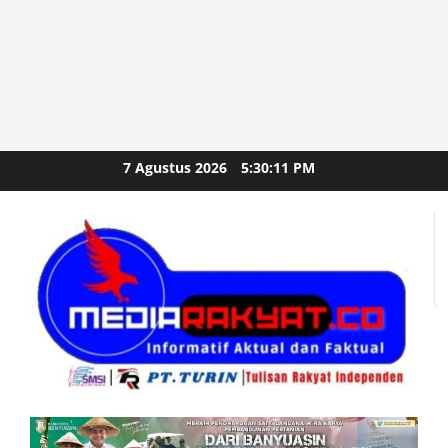
Skip
7 Agustus 2026
5:30:13 PM
to
content