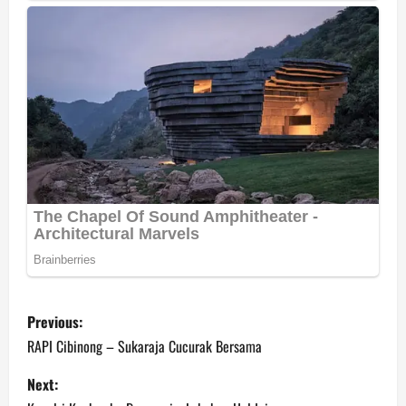
P
Previous:
o
RAPI Cibinong – Sukaraja Cucurak Bersama
s
Next: