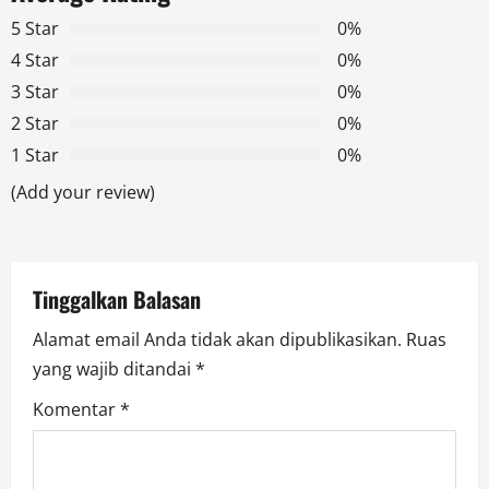
v
5 Star
0%
4 Star
0%
i
3 Star
0%
g
2 Star
0%
1 Star
0%
a
(Add your review)
t
i
Tinggalkan Balasan
o
Alamat email Anda tidak akan dipublikasikan.
Ruas
n
yang wajib ditandai
*
Komentar
*