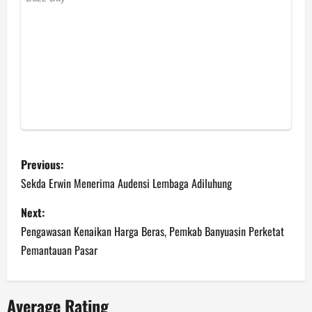
P
Previous:
o
Sekda Erwin Menerima Audensi Lembaga Adiluhung
s
Next:
Pengawasan Kenaikan Harga Beras, Pemkab Banyuasin Perketat
t
Pemantauan Pasar
n
a
Average Rating