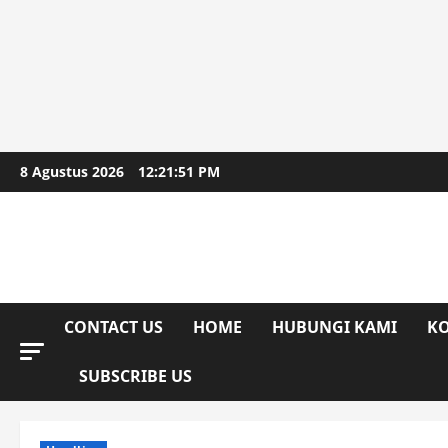
Skip
8 Agustus 2026
12:21:52 PM
to
content
CONTACT US
HOME
HUBUNGI KAMI
KO
SUBSCRIBE US