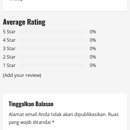
n
a
Average Rating
v
5 Star
0%
i
4 Star
0%
g
3 Star
0%
2 Star
0%
a
1 Star
0%
t
(Add your review)
i
o
Tinggalkan Balasan
n
Alamat email Anda tidak akan dipublikasikan.
Ruas
yang wajib ditandai
*