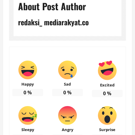
About Post Author
redaksi_ mediarakyat.co
Happy
Sad
Excited
0
%
0
%
0
%
Sleepy
Angry
Surprise