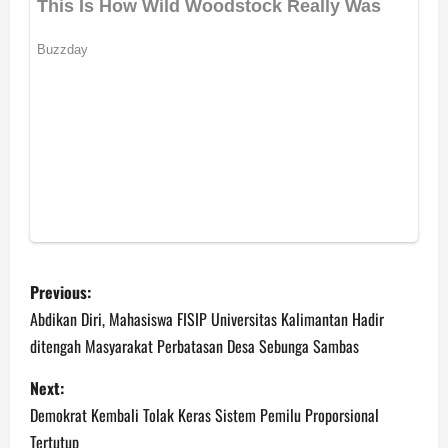
P
Previous:
o
Abdikan Diri, Mahasiswa FISIP Universitas Kalimantan Hadir
ditengah Masyarakat Perbatasan Desa Sebunga Sambas
s
Next:
t
Demokrat Kembali Tolak Keras Sistem Pemilu Proporsional
Tertutup