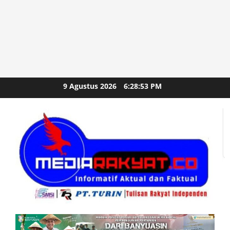
Skip
9 Agustus 2026
6:28:54 PM
to
content