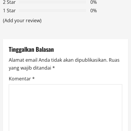
g
2 Star
0%
1 Star
0%
a
(Add your review)
t
i
Tinggalkan Balasan
o
Alamat email Anda tidak akan dipublikasikan.
Ruas
n
yang wajib ditandai
*
Komentar
*