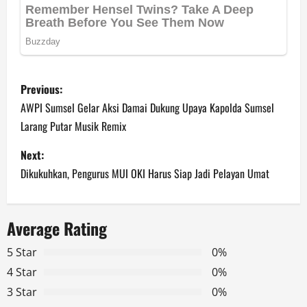
P
Previous:
o
AWPI Sumsel Gelar Aksi Damai Dukung Upaya Kapolda Sumsel
Larang Putar Musik Remix
s
Next:
t
Dikukuhkan, Pengurus MUI OKI Harus Siap Jadi Pelayan Umat
n
a
Average Rating
v
5 Star
0%
4 Star
0%
i
3 Star
0%