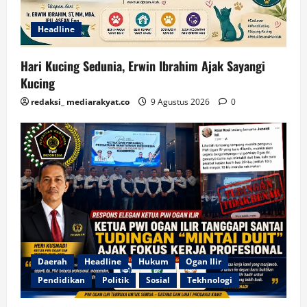
Headline
Hari Kucing Sedunia, Erwin Ibrahim Ajak Sayangi
Kucing
redaksi_ mediarakyat.co
9 Agustus 2026
0
Daerah
Headline
Hukum
Ogan Ilir
Pendidikan
Politik
Sosial
Tekhnologi