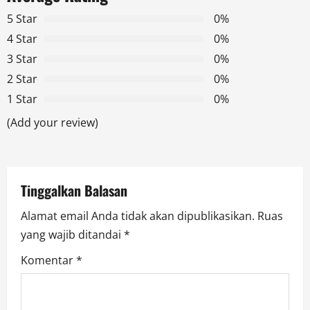
v
5 Star
0%
i
4 Star
0%
g
3 Star
0%
2 Star
0%
a
1 Star
0%
t
(Add your review)
i
o
Tinggalkan Balasan
n
Alamat email Anda tidak akan dipublikasikan.
Ruas
yang wajib ditandai
*
Komentar
*