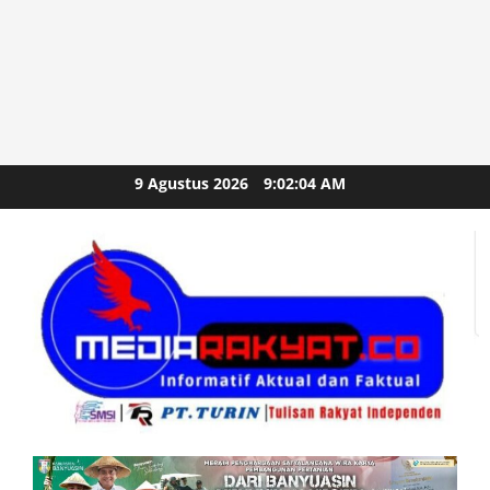
Skip
9 Agustus 2026
9:02:06 AM
to
content