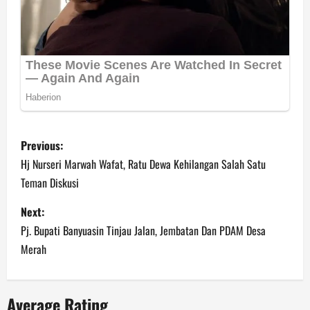
P
Previous:
o
Hj Nurseri Marwah Wafat, Ratu Dewa Kehilangan Salah Satu
Teman Diskusi
s
Next:
t
Pj. Bupati Banyuasin Tinjau Jalan, Jembatan Dan PDAM Desa
n
Merah
a
Average Rating