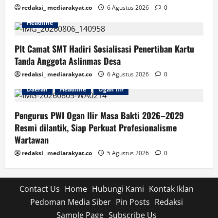
redaksi_ mediarakyat.co
6 Agustus 2026
0
Headline
Plt Camat SMT Hadiri Sosialisasi Penertiban Kartu
Tanda Anggota Aslinmas Desa
redaksi_ mediarakyat.co
6 Agustus 2026
0
Daerah
Headline
Ogan Ilir
Pengurus PWI Ogan Ilir Masa Bakti 2026–2029
Resmi dilantik, Siap Perkuat Profesionalisme
Wartawan
redaksi_ mediarakyat.co
5 Agustus 2026
0
Contact Us
Home
Hubungi Kami
Kontak Iklan
Pedoman Media Siber
Pin Posts
Redaksi
Sample Page
Subscribe Us