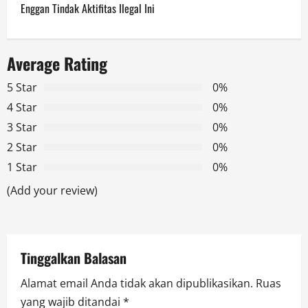
t
Enggan Tindak Aktifitas Ilegal Ini
n
a
Average Rating
v
5 Star
0%
4 Star
0%
i
3 Star
0%
g
2 Star
0%
1 Star
0%
a
(Add your review)
t
i
Tinggalkan Balasan
o
Alamat email Anda tidak akan dipublikasikan.
Ruas
n
yang wajib ditandai
*