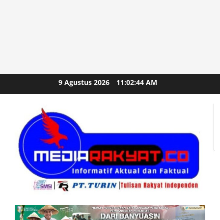
Skip
9 Agustus 2026
11:02:46 AM
to
content