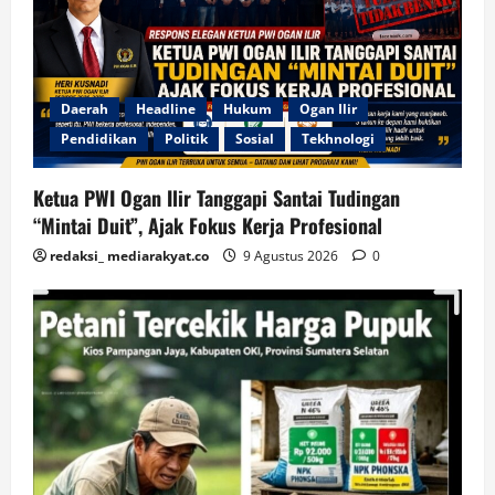
Daerah
Headline
Hukum
Ogan Ilir
Pendidikan
Politik
Sosial
Tekhnologi
Ketua PWI Ogan Ilir Tanggapi Santai Tudingan
“Mintai Duit”, Ajak Fokus Kerja Profesional
redaksi_ mediarakyat.co
9 Agustus 2026
0