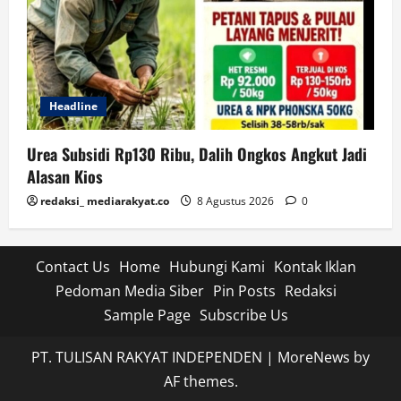
Headline
Urea Subsidi Rp130 Ribu, Dalih Ongkos Angkut Jadi
Alasan Kios
redaksi_ mediarakyat.co
8 Agustus 2026
0
Contact Us
Home
Hubungi Kami
Kontak Iklan
Pedoman Media Siber
Pin Posts
Redaksi
Sample Page
Subscribe Us
PT. TULISAN RAKYAT INDEPENDEN
|
MoreNews
by
AF themes.