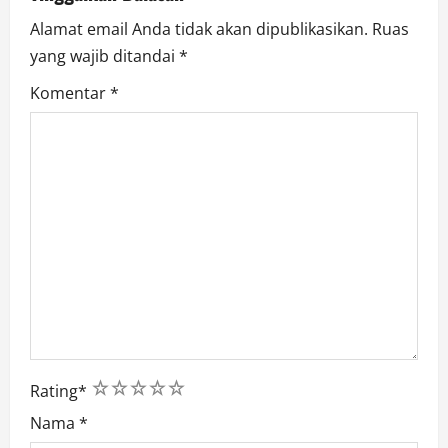
n
Alamat email Anda tidak akan dipublikasikan.
Ruas
yang wajib ditandai
*
Komentar
*
1
2
3
4
5
Rating
*
Nama
*