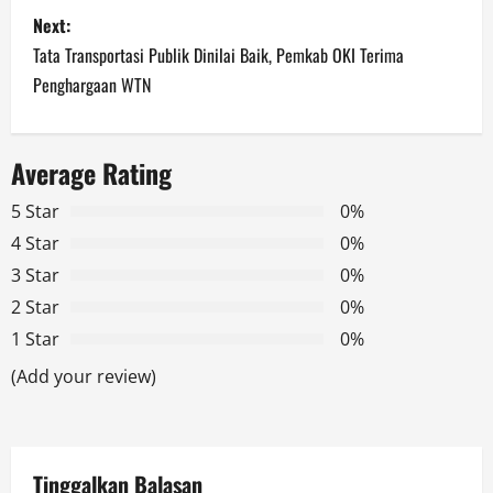
s
Next:
t
Tata Transportasi Publik Dinilai Baik, Pemkab OKI Terima
n
Penghargaan WTN
a
Average Rating
v
5 Star
0%
i
4 Star
0%
g
3 Star
0%
2 Star
0%
a
1 Star
0%
t
(Add your review)
i
o
Tinggalkan Balasan