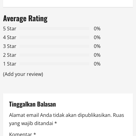
a
Average Rating
v
5 Star
0%
i
4 Star
0%
g
3 Star
0%
2 Star
0%
a
1 Star
0%
t
(Add your review)
i
o
Tinggalkan Balasan
n
Alamat email Anda tidak akan dipublikasikan.
Ruas
yang wajib ditandai
*
Komentar
*