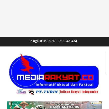
Skip
7 Agustus 2026
9:03:50 AM
to
content