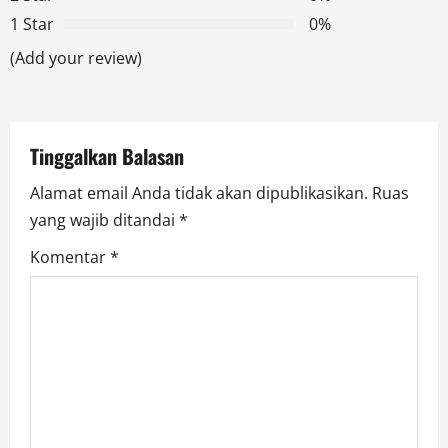
1 Star
0%
a
(Add your review)
t
i
Tinggalkan Balasan
o
Alamat email Anda tidak akan dipublikasikan.
Ruas
n
yang wajib ditandai
*
Komentar
*