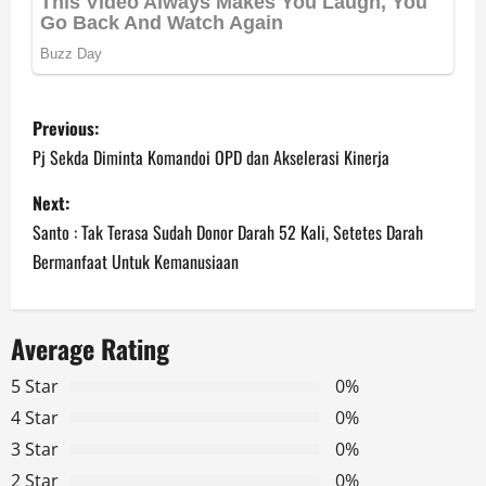
P
Previous:
o
Pj Sekda Diminta Komandoi OPD dan Akselerasi Kinerja
s
Next:
Santo : Tak Terasa Sudah Donor Darah 52 Kali, Setetes Darah
t
Bermanfaat Untuk Kemanusiaan
n
a
Average Rating
v
5 Star
0%
4 Star
0%
i
3 Star
0%
g
2 Star
0%