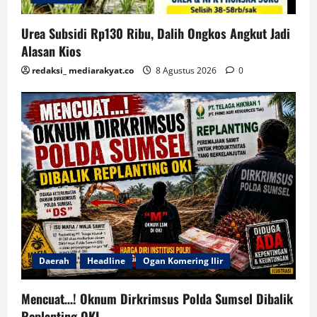
Urea Subsidi Rp130 Ribu, Dalih Ongkos Angkut Jadi
Alasan Kios
redaksi_ mediarakyat.co
8 Agustus 2026
0
Daerah
Headline
Ogan Komering Ilir
Mencuat…! Oknum Dirkrimsus Polda Sumsel Dibalik
Replanting OKI