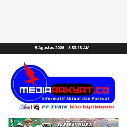
Skip
9 Agustus 2026
8:53:20 AM
to
content