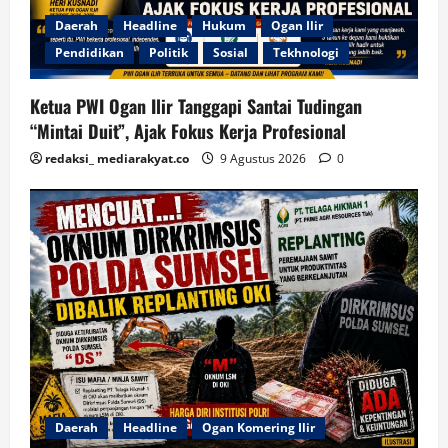
Daerah
Headline
Hukum
Ogan Ilir
Pendidikan
Politik
Sosial
Tekhnologi
Ketua PWI Ogan Ilir Tanggapi Santai Tudingan
“Mintai Duit”, Ajak Fokus Kerja Profesional
redaksi_ mediarakyat.co
9 Agustus 2026
0
Daerah
Headline
Ogan Komering Ilir