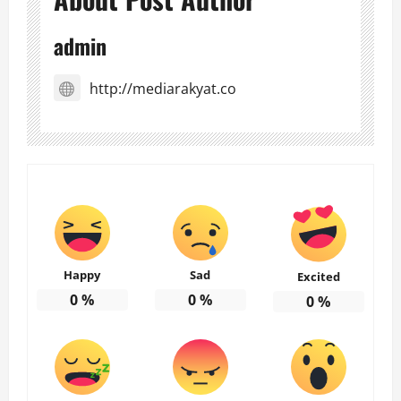
admin
http://mediarakyat.co
Happy
Sad
Excited
0
%
0
%
0
%