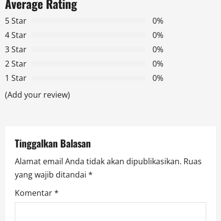
a
Average Rating
v
5 Star
0%
4 Star
0%
i
3 Star
0%
g
2 Star
0%
1 Star
0%
a
(Add your review)
t
i
Tinggalkan Balasan
o
Alamat email Anda tidak akan dipublikasikan.
Ruas
n
yang wajib ditandai
*
Komentar
*