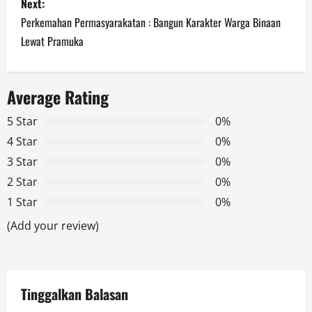
Next:
t
Perkemahan Permasyarakatan : Bangun Karakter Warga Binaan
n
Lewat Pramuka
a
Average Rating
v
5 Star
0%
i
4 Star
0%
g
3 Star
0%
2 Star
0%
a
1 Star
0%
t
(Add your review)
i
o
Tinggalkan Balasan
n