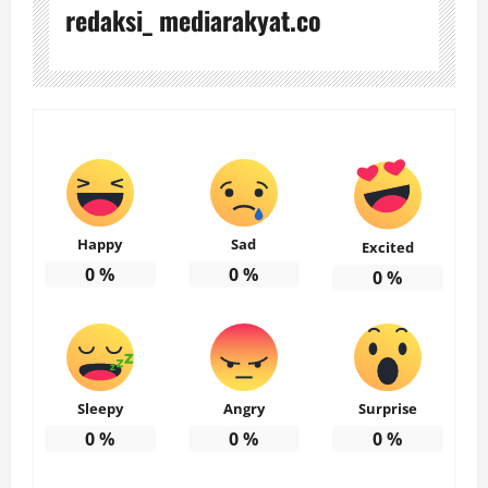
redaksi_ mediarakyat.co
Happy
Sad
Excited
0
%
0
%
0
%
Sleepy
Angry
Surprise
0
%
0
%
0
%