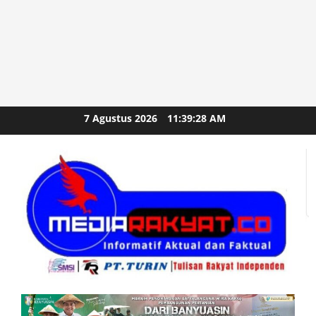
Skip
7 Agustus 2026
11:39:29 AM
to
content