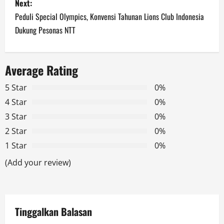
Next:
t
Peduli Special Olympics, Konvensi Tahunan Lions Club Indonesia
n
Dukung Pesonas NTT
a
Average Rating
v
5 Star
0%
i
4 Star
0%
g
3 Star
0%
2 Star
0%
a
1 Star
0%
t
(Add your review)
i
o
Tinggalkan Balasan
n