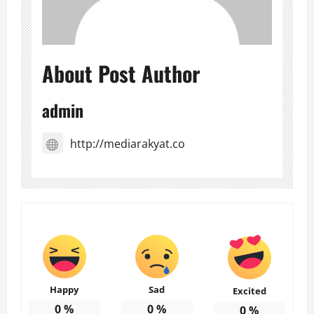
About Post Author
admin
http://mediarakyat.co
Happy
Sad
Excited
0
%
0
%
0
%