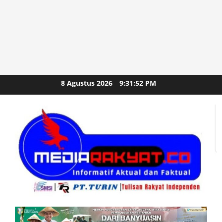
Skip
8 Agustus 2026
9:31:53 PM
to
content