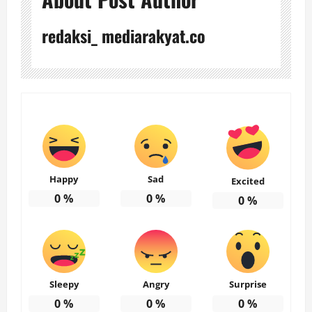
redaksi_ mediarakyat.co
Happy
Sad
Excited
0
%
0
%
0
%
Sleepy
Angry
Surprise
0
%
0
%
0
%