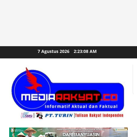
Skip
7 Agustus 2026
2:23:10 AM
to
content