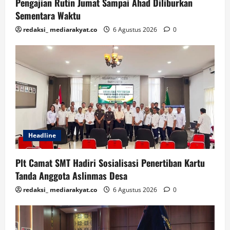
Pengajian Rutin Jumat Sampai Ahad Diliburkan
Sementara Waktu
redaksi_ mediarakyat.co
6 Agustus 2026
0
Headline
Plt Camat SMT Hadiri Sosialisasi Penertiban Kartu
Tanda Anggota Aslinmas Desa
redaksi_ mediarakyat.co
6 Agustus 2026
0