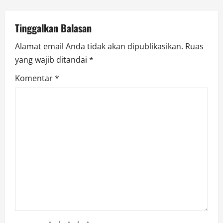
t
i
Tinggalkan Balasan
o
Alamat email Anda tidak akan dipublikasikan.
Ruas
yang wajib ditandai
*
n
Komentar
*