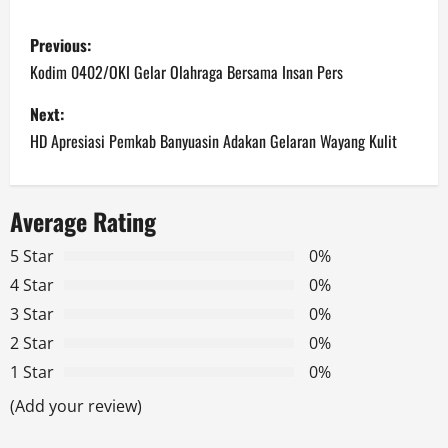
P
Previous:
o
Kodim 0402/OKI Gelar Olahraga Bersama Insan Pers
s
Next:
HD Apresiasi Pemkab Banyuasin Adakan Gelaran Wayang Kulit
t
n
Average Rating
a
5 Star
0%
v
4 Star
0%
3 Star
0%
i
2 Star
0%
g
1 Star
0%
a
(Add your review)