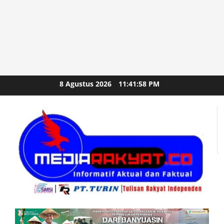
Skip
8 Agustus 2026
11:42:00 PM
to
content