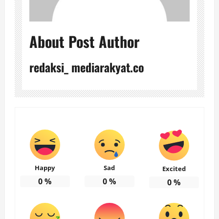
About Post Author
redaksi_ mediarakyat.co
Happy
Sad
Excited
0
%
0
%
0
%