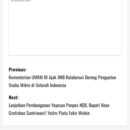
P
Previous:
o
Kementerian UMKM RI Ajak JNIB Kolaborasi Dorong Penguatan
Usaha Mikro di Seluruh Indonesia
s
Next:
t
‎Lanjutkan Pembangunan Yayasan Ponpes NQB, Bupati Akan
n
Gratiskan Santriwan/i Yatim Piatu Fakir Miskin
a