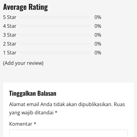
Average Rating
v
5 Star
0%
i
4 Star
0%
g
3 Star
0%
2 Star
0%
a
1 Star
0%
t
(Add your review)
i
o
Tinggalkan Balasan
n
Alamat email Anda tidak akan dipublikasikan.
Ruas
yang wajib ditandai
*
Komentar
*