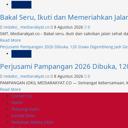
Replanting
about
Headline
OKI
Pisah
Bakal Seru, Ikuti dan Memeriahkan Jal
Sambut
Dian
redaksi_ mediarakyat.co
8 Agustus 2026
0
ke
SMT, Mediarakyat.co – Bakal seru, ikuti dan saksikan jalan sehat 
Dian
Read
Read More
Lancar
more
Perjusami Pampangan 2026 Dibuka, 120 Siswa Digembleng Jadi G
dan
about
Headline
Sukses
Bakal
Perjusami Pampangan 2026 Dibuka, 120
Seru,
Ikuti
redaksi_ mediarakyat.co
8 Agustus 2026
0
dan
PAMPANGAN (OKI), MEDIARAKYAT.CO — Semangat kebersamaan, ked
Memeriahkan
Read
Read More
Jalan
Primary
more
Contact Us
Sehat
Menu
about
Home
dan
Perjusami
Hubungi Kami
Senam
Pampangan
Kontak Iklan
2026
Pedoman Media Siber