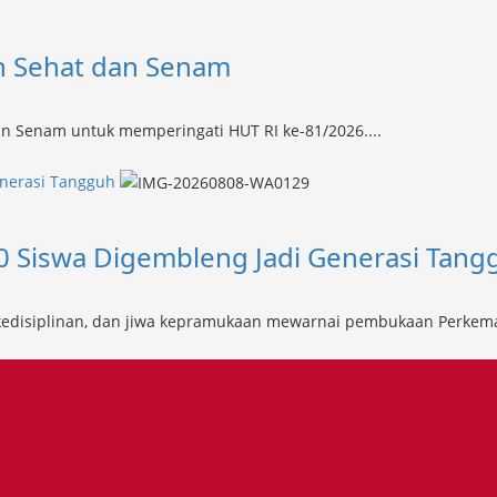
an Sehat dan Senam
dan Senam untuk memperingati HUT RI ke-81/2026....
enerasi Tangguh
 Siswa Digembleng Jadi Generasi Tang
isiplinan, dan jiwa kepramukaan mewarnai pembukaan Perkemaha