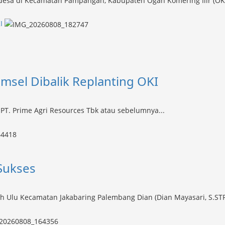
desa di Kecamatan Pampangan, Kabupaten Ogan Komering Ilir (OKI)
I
sel Dibalik Replanting OKI
PT. Prime Agri Resources Tbk atau sebelumnya...
Sukses
 Ulu Kecamatan Jakabaring Palembang Dian (Dian Mayasari, S.STP