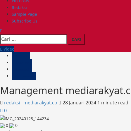
Dibuka,
Pin Posts
120
Redaksi
Siswa
Sample Page
Digembleng
Subscribe Us
Jadi
Generasi
Cari
Tangguh
untuk:
Video
Daerah
Headline
Nasional
Palembang
Management mediarakyat.c
redaksi_ mediarakyat.co
28 Januari 2024
1 minute read
0
0
0