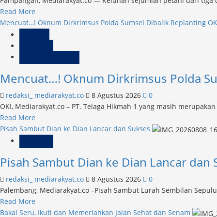
Pampangan, Mediarakyat.co — Keluhan sejumlah petani dari tiga 
Read
Read More
more
Mencuat…! Oknum Dirkrimsus Polda Sumsel Dibalik Replanting OK
about
Daerah
Urea
Headline
Subsidi
Ogan Komering Ilir
Rp130
Mencuat…! Oknum Dirkrimsus Polda Sum
Ribu,
Dalih
redaksi_ mediarakyat.co
8 Agustus 2026
0
Ongkos
OKI, Mediarakyat.co – PT. Telaga Hikmah 1 yang masih merupakan 
Angkut
Read
Read More
Jadi
more
Pisah Sambut Dian ke Dian Lancar dan Sukses
Alasan
about
Headline
Kios
Mencuat…!
Pisah Sambut Dian ke Dian Lancar dan 
Oknum
Dirkrimsus
redaksi_ mediarakyat.co
8 Agustus 2026
0
Polda
Palembang, Mediarakyat.co –Pisah Sambut Lurah Sembilan Sepuluh
Sumsel
Read
Read More
Dibalik
more
Bakal Seru, Ikuti dan Memeriahkan Jalan Sehat dan Senam